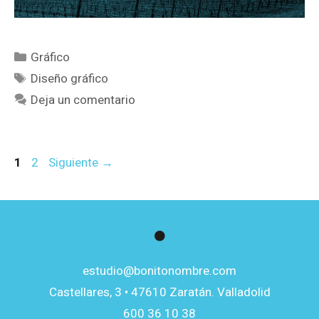
Gráfico
Diseño gráfico
Deja un comentario
1
2
Siguiente
→
estudio@bonitonombre.com
Castellares, 3 • 47610 Zaratán. Valladolid
600 36 10 38