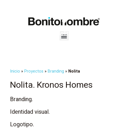
Nolita
BRANDING
,
IDENTIDAD VISUAL
,
LOGOTIPO
Inicio
»
Proyectos
»
Branding
»
Nolita
Nolita. Kronos Homes
Branding.
Identidad visual.
Logotipo.