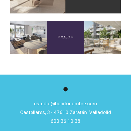
estudio@bonitonombre.com
Castellares, 3 • 47610 Zaratán. Valladolid
600 36 10 38