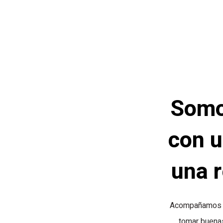
Somo
con u
una r
Acompañamos a 
tomar buena