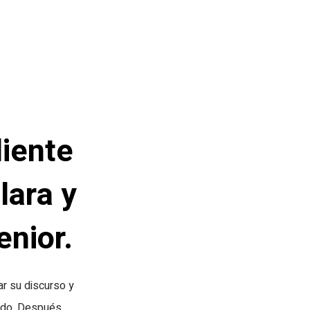
iente
lara y
enior.
r su discurso y
ndo. Después